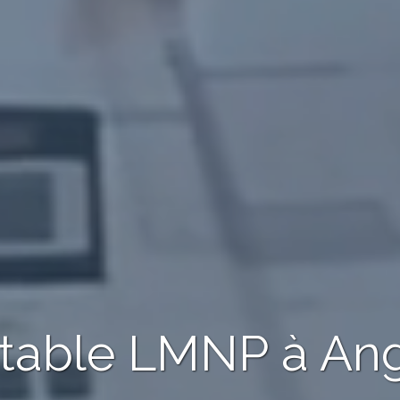
ptable LMNP
à An