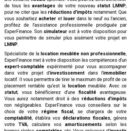
de tous les
avantages
de votre nouveau
statut
LMNP
,
pour ne citer que les
réductions d'impôts
notamment. Que
vous souhaitiez
acheter
et
louer
dans le neuf ou l’ancien,
profitez de l’assistance professionnelle prodiguée par
ExperFinance. Son
simulateur
est à votre disposition pour
vous permettre de simuler plus aisément votre projet en
LMNP
.
Spécialiste de la
location meublée non professionnelle
,
ExperFinance met à votre disposition les compétences d’un
expert-comptable
expérimenté pour vous accompagner
dans votre projet d’
investissement
dans l’
immobilier
locatif. Il vous permettra de tirer le maximum de profit de ce
placement rentable qu’est la
location
meublée. Avec ce
statut
, vous bénéficierez d’une
fiscalité
avantageuse.
Vous aurez notamment droit à des
réductions d'impôts
non négligeables. ExperFinance vous conseillera sur le
choix de votre
régime
fiscal
, se chargera de votre
comptabilité
, établira vos
déclarations
fiscales
, gérera
votre
TVA
, calculera vos
amortissements
selon les
bonnes règles
comptables
, etc. Vous prévoyez d’
investir