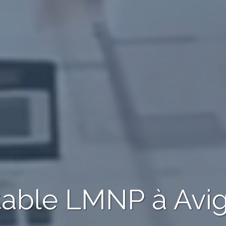
table LMNP
à Avi