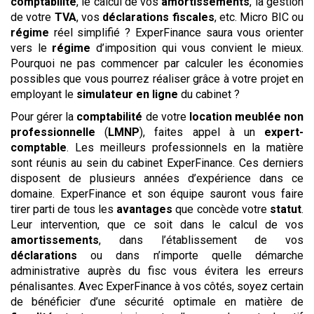
comptabilité
, le calcul de vos
amortissements
, la gestion
de votre
TVA
, vos
déclarations
fiscales
, etc. Micro BIC ou
régime
réel simplifié ? ExperFinance saura vous orienter
vers le
régime
d’imposition qui vous convient le mieux.
Pourquoi ne pas commencer par calculer les économies
possibles que vous pourrez réaliser grâce à votre projet en
employant le
simulateur
en ligne
du cabinet ?
Pour gérer la
comptabilité
de votre
location meublée non
professionnelle
(
LMNP
), faites appel à un
expert-
comptable
. Les meilleurs professionnels en la matière
sont réunis au sein du cabinet ExperFinance. Ces derniers
disposent de plusieurs années d’expérience dans ce
domaine. ExperFinance et son équipe sauront vous faire
tirer parti de tous les
avantages
que concède votre
statut
.
Leur intervention, que ce soit dans le calcul de vos
amortissements
, dans l’établissement de vos
déclarations
ou dans n’importe quelle démarche
administrative auprès du fisc vous évitera les erreurs
pénalisantes. Avec ExperFinance à vos côtés, soyez certain
de bénéficier d’une sécurité optimale en matière de