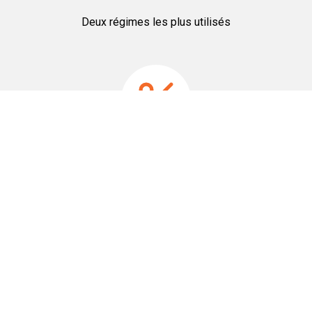
Deux régimes les plus utilisés
Le régime Micro BIC
Bénéficiez d’un abattement de 50% de vos revenus.
Le régime Réel Simplifié
Déduisez vos charges, amortissez vos biens et votre
mobilier.