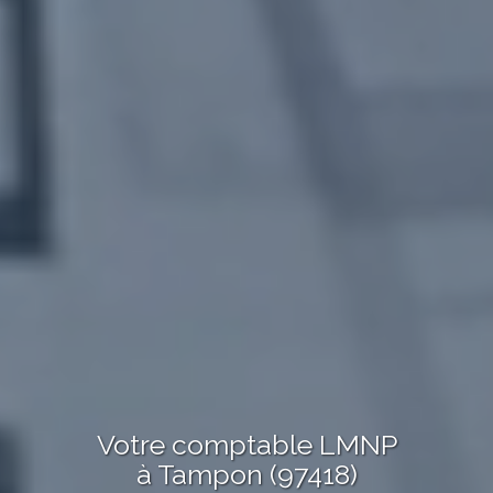
Votre comptable LMNP
à Tampon (97418)