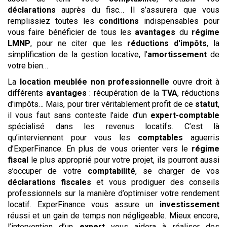
déclarations
auprès du fisc… Il s’assurera que vous
remplissiez toutes les
conditions
indispensables pour
vous faire bénéficier de tous les
avantages
du
régime
LMNP
, pour ne citer que les
réductions d'impôts
, la
simplification de la gestion locative, l’
amortissement
de
votre bien…
La
location meublée non professionnelle
ouvre droit à
différents
avantages
: récupération de la
TVA
, réductions
d'impôts… Mais, pour tirer véritablement profit de ce
statut
,
il vous faut sans conteste l’aide d’un
expert-comptable
spécialisé dans les revenus locatifs. C’est là
qu’interviennent pour vous les
comptables
aguerris
d’ExperFinance. En plus de vous orienter vers le
régime
fiscal
le plus approprié pour votre projet, ils pourront aussi
s’occuper de votre
comptabilité
, se charger de vos
déclarations
fiscales
et vous prodiguer des conseils
professionnels sur la manière d’optimiser votre rendement
locatif. ExperFinance vous assure un
investissement
réussi et un gain de temps non négligeable. Mieux encore,
l’intervention d’un
expert
vous aidera à réaliser des