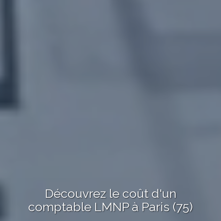
Découvrez le
coût
d'un
comptable LMNP
à
Paris (75)