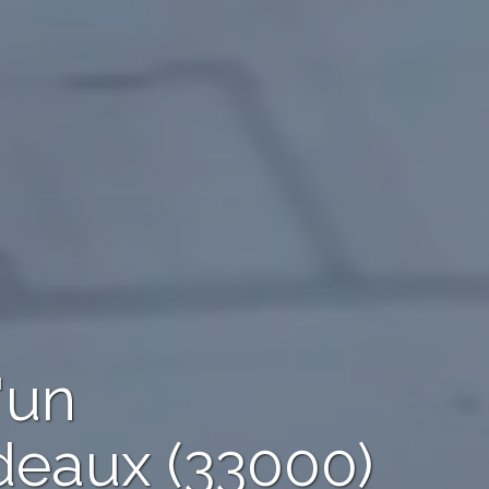
'un
deaux (33000)