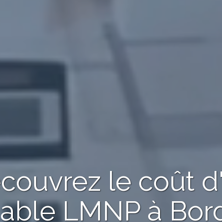
couvrez le
coût
d
table LMNP
à
Bor