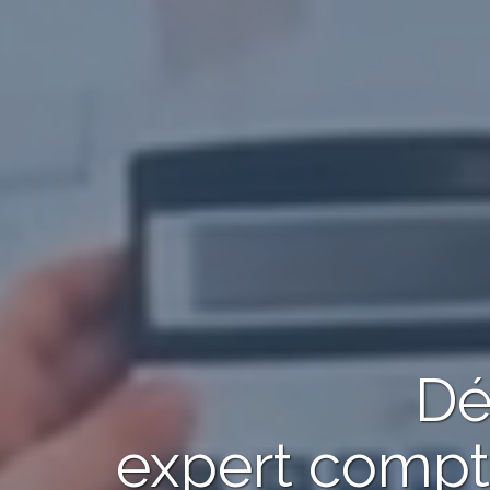
Dé
expert comp