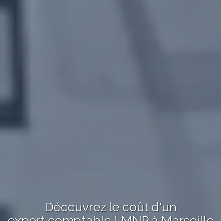
Découvrez le
coût
d'un
expert comptable LMNP
à
Marseille