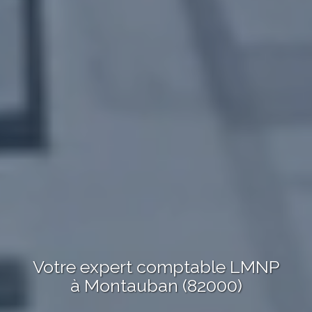
Votre expert comptable LMNP
à Montauban (82000)