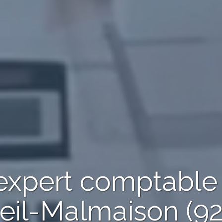
 expert comptabl
eil-Malmaison (9