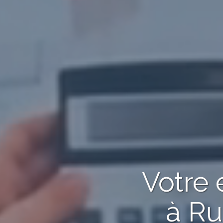
Votre
à Ru