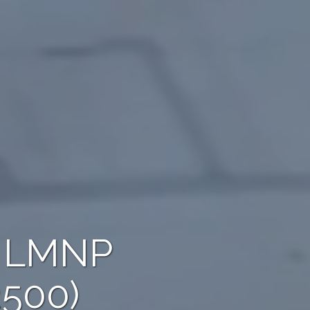
e LMNP
2500)