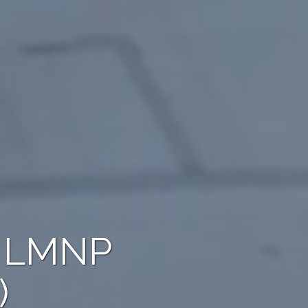
e LMNP
)