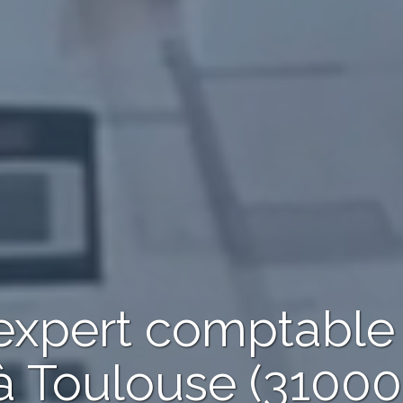
 expert comptabl
à Toulouse (31000