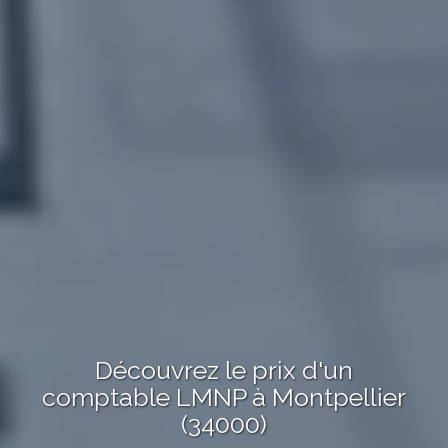
Découvrez le
prix
d'un
comptable LMNP
à
Montpellier
(34000)